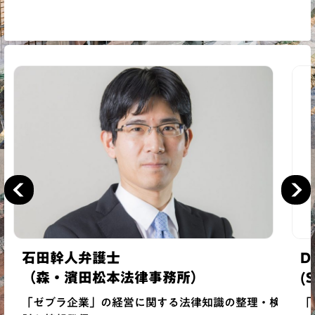
石田幹人弁護士
Dr
（森・濱田松本法律事務所）
(S
「ゼブラ企業」の経営に関する法律知識の整理・検
「