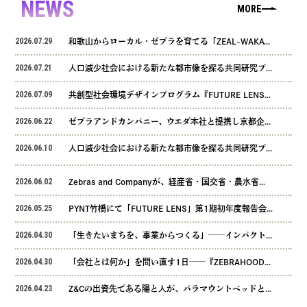
NEWS
MORE
2026.07.29
和歌山からローカル・ゼブラを育てる「ZEAL-WAKAYAMA ZEBRA ECOSYSTEM」始動、Z&Cが共同企画パートナーとして参画
2026.07.21
人口減少社会における新たな都市像を探る共同研究プロジェクト「Post Growth City Lab」第二弾フィールドリサーチ報告書（熊本エリア）を公開
2026.07.09
共創型社会環境デザインプログラム『FUTURE LENS』2026年7月6日より第2期募集を開始
2026.06.22
ゼブラアンドカンパニー、ウエダ本社と提携し京都企業のミドルマネージャー層に向けたコミュニティ型伴走プログラム『WORK CROSS』第3期のエントリーを開始！
2026.06.10
人口減少社会における新たな都市像を探る共同研究プロジェクト「Post Growth City Lab」第一弾フィールドリサーチ報告書（大分県別府エリア）を公開
2026.06.02
Zebras and Companyが、経産省・国交省・農水省・環境省・金融庁と共に令和8年度「ゼブラ企業」関連政策発表会を実施
2026.05.25
PYNT竹橋にて「FUTURE LENS」第1期初年度報告会を開催
2026.04.30
「生きたいまちを、事業からつくる」──インパクト事業創出プログラム「DIVE」2026年度参加者募集を開始いたします
2026.04.30
「会社とは何か」を問い直す1日──『ZEBRAHOOD 2026』を11月27日、東京・Home Work Villageにて開催します
2026.04.23
Z&Cの出資先である陽と人が、パラマウントベッドと共同で、働く更年期世代女性2,000名を対象にした調査結果を発表しました。