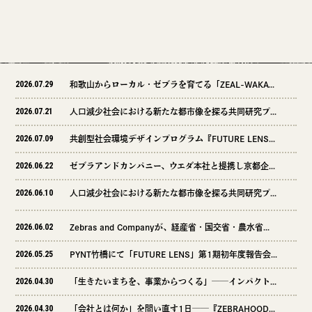
2026.07.29
和歌山からローカル・ゼブラを育てる「ZEAL-WAKAYAMA ZEBRA ECOSYSTEM」始動、Z&Cが共同企画パートナーとして参画
2026.07.21
人口減少社会における新たな都市像を探る共同研究プロジェクト「Post Growth City Lab」第二弾フィールドリサーチ報告書（熊本エリア）を公開
2026.07.09
共創型社会環境デザインプログラム『FUTURE LENS』2026年7月6日より第2期募集を開始
2026.06.22
ゼブラアンドカンパニー、ウエダ本社と提携し京都企業のミドルマネージャー層に向けたコミュニティ型伴走プログラム『WORK CROSS』第3期のエントリーを開始！
2026.06.10
人口減少社会における新たな都市像を探る共同研究プロジェクト「Post Growth City Lab」第一弾フィールドリサーチ報告書（大分県別府エリア）を公開
2026.06.02
Zebras and Companyが、経産省・国交省・農水省・環境省・金融庁と共に令和8年度「ゼブラ企業」関連政策発表会を実施
2026.05.25
PYNT竹橋にて「FUTURE LENS」第1期初年度報告会を開催
2026.04.30
「生きたいまちを、事業からつくる」──インパクト事業創出プログラム「DIVE」2026年度参加者募集を開始いたします
2026.04.30
「会社とは何か」を問い直す1日──『ZEBRAHOOD 2026』を11月27日、東京・Home Work Villageにて開催します