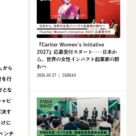
『Cartier Women’s Initiative
2027』応募受付スタート──日本か
ら、世界の女性インパクト起業家の群
れへ
二人から
2026.05.27
ZEBRAS
資を行
けとな
キャピ
解決す
向けに
のベンチ