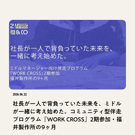
TAG
タグ
#インタビュー
#海外トレンド
#協業
#イベント
#ゼブラ的投資事例
#兄姉ゼブラ
#NEWS
#事業継承
#0次産業を考える
#考え方
#地域
2026.06.22
#環境共生
#Z&C
社長が一人で背負っていた未来を、ミドル
#地域型インパクト投資
が一緒に考え始めた。コミュニティ型伴走
#インパクトジャーニーレポート
#事例
プログラム『WORK CROSS』2期参加・福
井製作所の9ヶ月
#投資
#官民連携
#政府