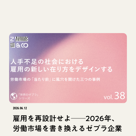
#Cartier Women's Initiative
#地域経営
#アカデミアから見たゼブラ
#資金調達
#万博
#ZEBRAHOOD
#ゼブラ的投資
#ジェンダー
#Exit to Community
#デット
#ジェンダードイノベーションズ
#ジェンダーレンズ
#採用
#ゼブラとは
#経営支援
#ファイナンス
#入社エントリー
#法律
#Z＆C出資先インタビュー
#キャリア
#Zebras Unite
#リジェネラティブ
#世界のゼブラ
2026.06.12
雇用を再設計せよ──2026年、
労働市場を書き換えるゼブラ企業
タグでフィルタ
リセット