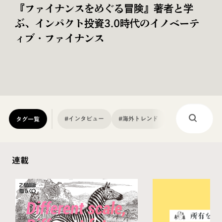
共創型社会環境デザインプログラム
『FUTURE LENS』2026年7月6日より第
2期募集を開始
#インタビュー
#海外トレンド
#協業
#イベ
タグ一覧
連載