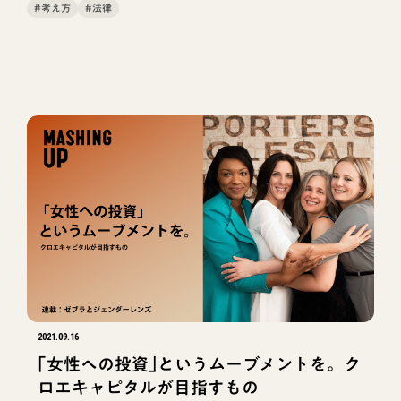
#考え方
#法律
TAG
タグ
#イベント
#ゼブラ的投資事例
#兄姉ゼブラ
#NEWS
#事業継承
#0次産業を考える
#考え方
#地域
#環境共生
#Z&C
2021.09.16
｢女性への投資｣というムーブメントを。ク
#地域型インパクト投資
ロエキャピタルが目指すもの
#インパクトジャーニーレポート
#事例