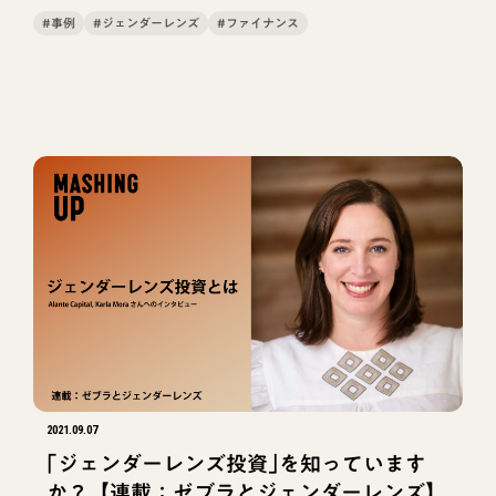
#投資
#官民連携
#政府
#事例
#ジェンダーレンズ
#ファイナンス
#Cartier Women's Initiative
#地域経営
#アカデミアから見たゼブラ
#資金調達
#万博
#ZEBRAHOOD
#ゼブラ的投資
#ジェンダー
#Exit to Community
#デット
#ジェンダードイノベーションズ
#ジェンダーレンズ
#採用
#ゼブラとは
#経営支援
#ファイナンス
#入社エントリー
#法律
#Z＆C出資先インタビュー
#キャリア
#Zebras Unite
#リジェネラティブ
#世界のゼブラ
2021.09.07
#インタビュー
#海外トレンド
#協業
｢ジェンダーレンズ投資｣を知っています
か？【連載：ゼブラとジェンダーレンズ】